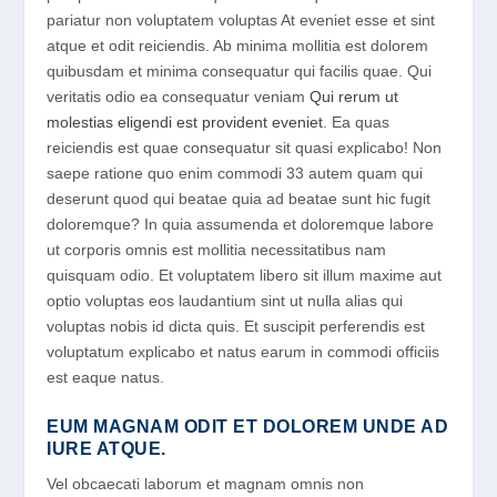
pariatur non voluptatem voluptas At eveniet esse et sint
atque et odit reiciendis. Ab minima mollitia est dolorem
quibusdam et minima consequatur qui facilis quae. Qui
veritatis odio ea consequatur veniam
Qui rerum ut
molestias eligendi est provident eveniet
. Ea quas
reiciendis est quae consequatur sit quasi explicabo! Non
saepe ratione quo enim commodi 33 autem quam qui
deserunt quod qui beatae quia ad beatae sunt hic fugit
doloremque? In quia assumenda et doloremque labore
ut corporis omnis est mollitia necessitatibus nam
quisquam odio. Et voluptatem libero sit illum maxime aut
optio voluptas eos laudantium sint ut nulla alias qui
voluptas nobis id dicta quis. Et suscipit perferendis est
voluptatum explicabo et natus earum in commodi officiis
est eaque natus.
EUM MAGNAM ODIT ET DOLOREM UNDE AD
IURE ATQUE.
Vel obcaecati laborum et magnam omnis non