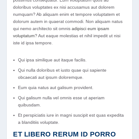
possimus consequatur. Eum voluptatum quos ad
doloribus voluptates ex nisi accusamus aut dolorem
numquam? Ab aliquam enim et tempore voluptatem et
dolorum autem in quaerat commodi. Non aliquam natus
qui nemo architecto sit omnis
adipisci eum ipsam
voluptatum
? Aut eaque molestias et nihil impedit ut nisi
iste id ipsa tempore.
Qui ipsa similique aut itaque facilis.
Qui nulla doloribus et iusto quae qui sapiente
obcaecati aut ipsum doloremque.
Eum quia natus aut galisum provident.
Qui galisum nulla vel omnis esse ut aperiam
quibusdam.
Et perspiciatis iure in magni suscipit est quas expedita
a blanditiis voluptate.
ET LIBERO RERUM ID PORRO