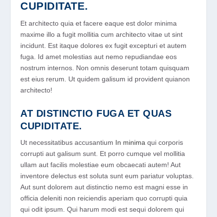
CUPIDITATE.
Et architecto quia et facere eaque est dolor minima
maxime illo a fugit mollitia cum architecto vitae ut sint
incidunt. Est itaque dolores ex fugit excepturi et autem
fuga. Id amet molestias aut nemo repudiandae eos
nostrum internos. Non omnis deserunt totam quisquam
est eius rerum. Ut quidem galisum id provident quianon
architecto!
AT DISTINCTIO FUGA ET QUAS
CUPIDITATE.
Ut necessitatibus accusantium
In minima
qui corporis
corrupti aut galisum sunt. Et porro cumque vel mollitia
ullam aut facilis molestiae eum obcaecati autem! Aut
inventore delectus est soluta sunt eum pariatur voluptas.
Aut sunt dolorem aut distinctio nemo est magni esse in
officia deleniti non reiciendis aperiam quo corrupti quia
qui odit ipsum. Qui harum modi est sequi dolorem qui