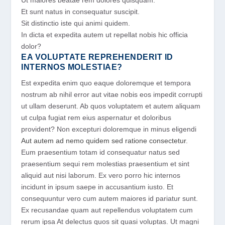
Ut maiores beatae rem dolores quisquam.
Et sunt natus in consequatur suscipit.
Sit distinctio iste qui animi quidem.
In dicta et expedita autem ut repellat nobis hic officia
dolor?
EA VOLUPTATE REPREHENDERIT ID
INTERNOS MOLESTIAE?
Est expedita enim quo eaque doloremque et tempora
nostrum ab nihil error aut vitae nobis eos impedit corrupti
ut ullam deserunt. Ab quos voluptatem et autem aliquam
ut culpa fugiat rem eius aspernatur et doloribus
provident? Non excepturi doloremque in minus eligendi
Aut autem ad nemo quidem sed ratione consectetur
.
Eum praesentium totam id consequatur natus sed
praesentium sequi rem molestias praesentium et sint
aliquid aut nisi laborum. Ex vero porro hic internos
incidunt in ipsum saepe in accusantium iusto. Et
consequuntur vero cum autem maiores id pariatur sunt.
Ex recusandae quam aut repellendus voluptatem cum
rerum ipsa At delectus quos sit quasi voluptas. Ut magni