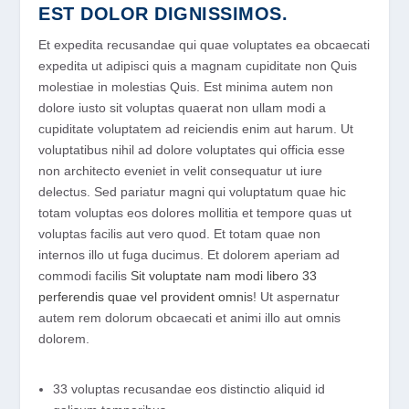
EST DOLOR DIGNISSIMOS.
Et expedita recusandae qui quae voluptates ea obcaecati
expedita ut adipisci quis a magnam cupiditate non Quis
molestiae in molestias Quis. Est minima autem non
dolore iusto sit voluptas quaerat non ullam modi a
cupiditate voluptatem ad reiciendis enim aut harum. Ut
voluptatibus nihil ad dolore voluptates qui officia esse
non architecto eveniet in velit consequatur ut iure
delectus. Sed pariatur magni qui voluptatum quae hic
totam voluptas eos dolores mollitia et tempore quas ut
voluptas facilis aut vero quod. Et totam quae non
internos illo ut fuga ducimus. Et dolorem aperiam ad
commodi facilis
Sit voluptate nam modi libero 33
perferendis quae vel provident omnis
! Ut aspernatur
autem rem dolorum obcaecati et animi illo aut omnis
dolorem.
33 voluptas recusandae eos distinctio aliquid id