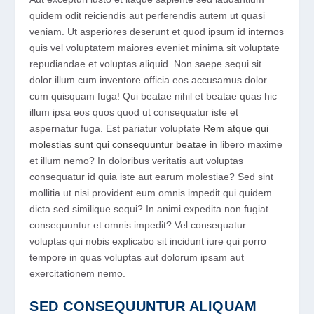
quidem odit reiciendis aut perferendis autem ut quasi
veniam. Ut asperiores deserunt et quod ipsum id internos
quis vel voluptatem maiores eveniet minima sit voluptate
repudiandae et voluptas aliquid. Non saepe sequi sit
dolor illum cum inventore officia eos accusamus dolor
cum quisquam fuga! Qui beatae nihil et beatae quas hic
illum ipsa eos quos quod ut consequatur iste et
aspernatur fuga. Est pariatur voluptate
Rem atque qui
molestias sunt qui consequuntur beatae
in libero maxime
et illum nemo? In doloribus veritatis aut voluptas
consequatur id quia iste aut earum molestiae? Sed sint
mollitia ut nisi provident eum omnis impedit qui quidem
dicta sed similique sequi? In animi expedita non fugiat
consequuntur et omnis impedit? Vel consequatur
voluptas qui nobis explicabo sit incidunt iure qui porro
tempore in quas voluptas aut dolorum ipsam aut
exercitationem nemo.
SED CONSEQUUNTUR ALIQUAM