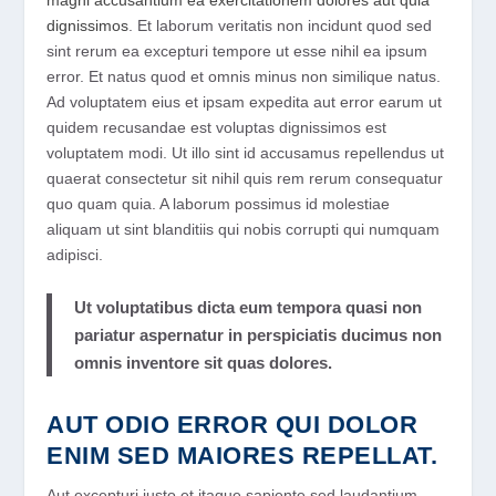
magni accusantium ea exercitationem dolores aut quia
dignissimos
. Et laborum veritatis non incidunt quod sed
sint rerum ea excepturi tempore ut esse nihil ea ipsum
error. Et natus quod et omnis minus non similique natus.
Ad voluptatem eius et ipsam expedita aut error earum ut
quidem recusandae est voluptas dignissimos est
voluptatem modi. Ut illo sint id accusamus repellendus ut
quaerat consectetur sit nihil quis rem rerum consequatur
quo quam quia. A laborum possimus id molestiae
aliquam ut sint blanditiis qui nobis corrupti qui numquam
adipisci.
Ut voluptatibus dicta eum tempora quasi non
pariatur aspernatur in perspiciatis ducimus non
omnis inventore sit quas dolores.
AUT ODIO ERROR QUI DOLOR
ENIM SED MAIORES REPELLAT.
Aut excepturi iusto et itaque sapiente sed laudantium