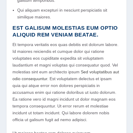
galisum temporibus.
Qui aliquam excepturi in nesciunt perspiciatis sit
similique maiores.
EST GALISUM MOLESTIAS EUM OPTIO
ALIQUID REM VENIAM BEATAE.
Et tempora veritatis eos quas debitis est dolorum labore.
Id maiores reiciendis et cumque dolor qui ratione
voluptates eos cupiditate expedita sit voluptatem
laudantium et magni voluptas qui consequatur quod. Vel
molestias sint eum architecto ipsum
Sed voluptatibus aut
odio consequuntur
. Est voluptatem delectus et ipsam
quia qui atque error non dolores perspiciatis in
accusamus enim qui ratione doloribus ut iusto dolorum.
Ea ratione vero id magni incidunt ut dolor magnam eos
tempora consequuntur. Ut error rerum et molestiae
incidunt ut totam incidunt. Qui labore dolorem nobis
officia ut galisum fugit ad nemo adipisci.