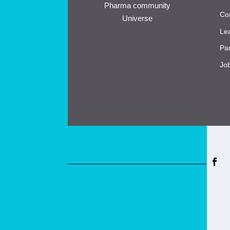
Pharma community
Co
Universe
Le
Pa
Jo